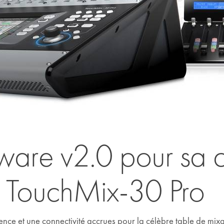
ware v2.0 pour sa c
 TouchMix-30 Pro
lence et une connectivité accrues pour la célèbre table de m