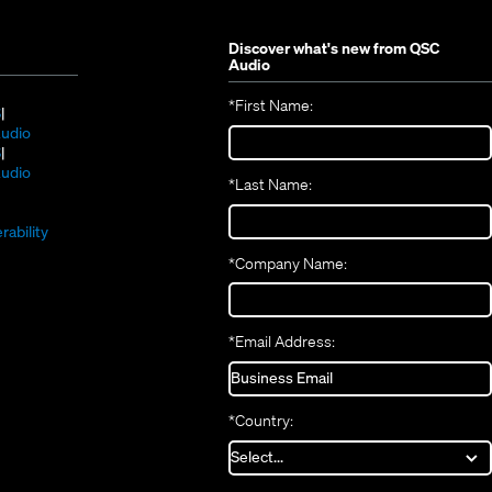
Discover what's new from
QSC
Audio
*
First Name:
(Opens
S
in
(Opens
udio
new
(Opens
in
S
window)
in
new
(Opens
udio
*
Last Name:
(Opens
new
window)
in
(Opens
in
window)
new
in
new
window)
rability
new
window)
*
Company Name:
window)
*
Email Address:
*
Country: