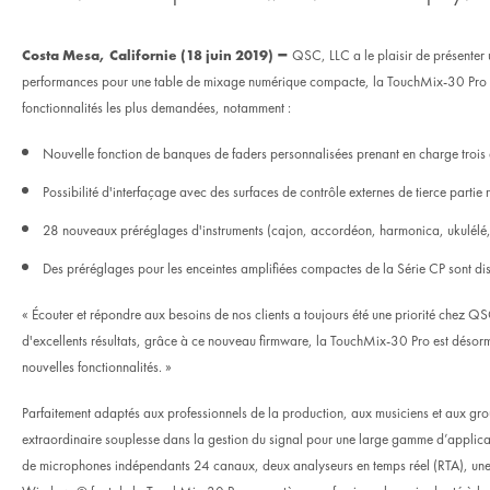
–
Costa Mesa, Californie (18 juin 2019)
QSC, LLC a le plaisir de présenter
performances pour une table de mixage numérique compacte, la TouchMix-30 Pro éq
fonctionnalités les plus demandées, notamment :
Nouvelle fonction de banques de faders personnalisées prenant en charge trois
Possibilité d'interfaçage avec des surfaces de contrôle externes de tierce par
28 nouveaux préréglages d'instruments (cajon, accordéon, harmonica, ukulélé, vi
Des préréglages pour les enceintes amplifiées compactes de la Série CP sont d
« Écouter et répondre aux besoins de nos clients a toujours été une priorité chez Q
d'excellents résultats, grâce à ce nouveau firmware, la TouchMix-30 Pro est désorma
nouvelles fonctionnalités. »
Parfaitement adaptés aux professionnels de la production, aux musiciens et aux gro
extraordinaire souplesse dans la gestion du signal pour une large gamme d’applicati
de microphones indépendants 24 canaux, deux analyseurs en temps réel (RTA), une 