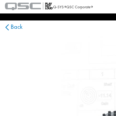
Q-SYS
QSC Corporate
QSC
Audio
Search
Products
Homepage
Back