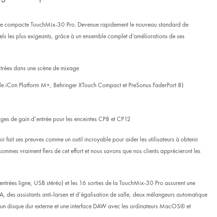
que compacte
TouchMix-30 Pro
. Devenue rapidement le nouveau standard de
 les plus exigeants, grâce à un ensemble complet d’améliorations de ses
strées dans une scène de mixage
ntrôle iCon Platform M+, Behringer XTouch Compact et PreSonus FaderPort 8)
ages de gain d’entrée pour les enceintes CP8 et CP12
fait ses preuves comme un outil incroyable pour aider les utilisateurs à obtenir
mmes vraiment fiers de cet effort et nous savons que nos clients apprécieront les
ntrées ligne, USB stéréo) et les 16 sorties de la TouchMix-30 Pro assurent une
A, des assistants anti-larsen et d’égalisation de salle, deux mélangeurs automatique
s un disque dur externe et une interface DAW avec les ordinateurs MacOS® et