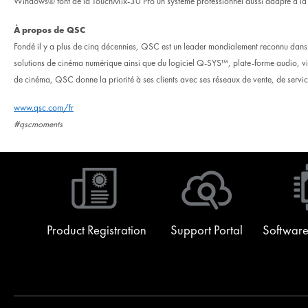
Windows® font de la TouchMix-30 Pro un système professionnel aussi adapté à la so
À propos de QSC
Fondé il y a plus de cinq décennies, QSC est un leader mondialement reconnu dans l
solutions de cinéma numérique ainsi que du logiciel Q-SYS™, plate-forme audio, vidéo
de cinéma, QSC donne la priorité à ses clients avec ses réseaux de vente, de servic
www.qsc.com/fr
#qscmoments
Product Registration
Support Portal
Software