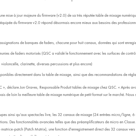
 une
mise à jour majeure du
firmware (v2.0)
de sa très réputée table de mixage numéri
uipée du firmware v2.0 répond désormais encore mieux aux besoins des professionnels
 assignations de banques de faders, chacune pour huit canaux, données qui sont enregi
tie munies de faders motorisés (QSC a validé le fonctionnement avec les surfaces de co
oloncelle, clarinette, diverses percussions et plus encore)
isponibles directement dans la table de mixage, ainsi que des recommandations de régl
SC », déclare Jon Graves, Responsable Produit tables de mixage chez QSC. « Après avoir 
is de loin la meilleure table de mixage numérique de petit format sur le marché. Nous so
upes ainsi qu’aux spectacles live, les 32 canaux de mixage (24 entrées micro/ligne, 6 e
ons. Des fonctionnalités avancées telles que des préamplificateurs de micro en Classe 
matrice-patch (Patch Matrix), une fonction d'enregistrement direct des 32 canaux ver