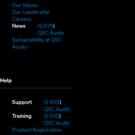
new
in
(Opens
Our Values
window)
new
in
(Opens
Our Leadership
(Opens
window)
new
in
Careers
in
window)
new
(Opens
News
Q-SYS
new
window)
in
QSC Audio
window)
new
(Opens
Sustainability at QSC
(Opens
window)
in
Acuity
in
new
new
window)
window)
Help
(Opens
Support
Q-SYS
in
(Opens
QSC Audio
(Opens
new
in
Training
Q-SYS
in
window)
(Opens
new
QSC Audio
new
(Opens
in
window)
Product Registration