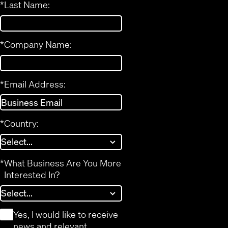
*
Last Name:
*
Company Name:
*
Email Address:
*
Country:
*
What Business Are You More
Interested In?
*
Yes, I would like to receive
news and relevant