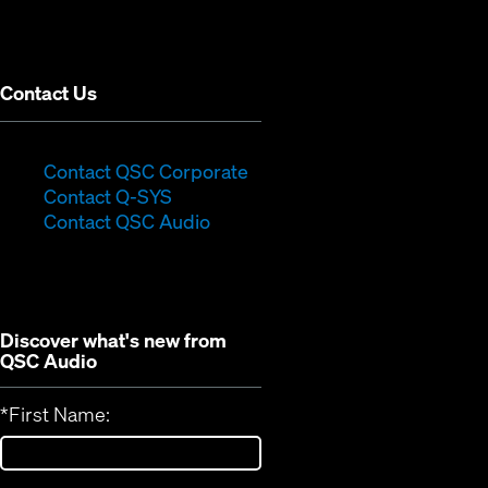
new
window)
Contact Us
(Opens
Contact QSC Corporate
(Opens
in
Contact Q-SYS
in
new
Contact QSC Audio
new
window)
window)
Discover what's new from
QSC Audio
*
First Name: