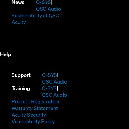
in
window)
new
(Opens
News
Q-SYS
new
window)
in
QSC Audio
window)
new
(Opens
Sustainability at QSC
(Opens
window)
in
Acuity
in
new
new
window)
window)
Help
(Opens
Support
Q-SYS
in
(Opens
QSC Audio
(Opens
new
in
Training
Q-SYS
in
window)
(Opens
new
QSC Audio
new
(Opens
in
window)
Product Registration
window)
(Opens
in
new
Warranty Statement
in
new
window)
Acuity Security
(Opens
new
window)
Vulnerability Policy
in
window)