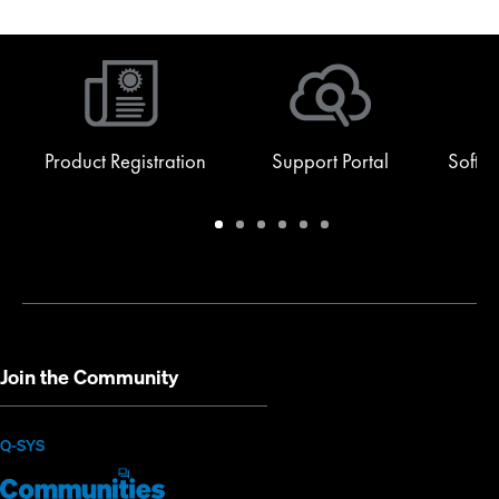
Product Registration
Support Portal
Softw
Warranty
Support
Software
Training
Document
Q-
/
Portal
&
Library
SYS
Registration
Firmware
Communities
for
Developers
Join the Community
(Opens
Q-SYS
Q-
(Opens
in