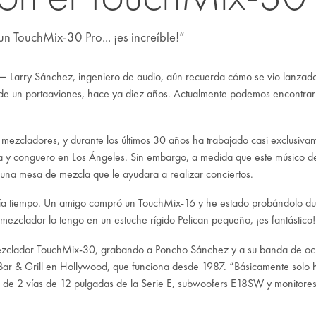
n TouchMix-30 Pro... ¡es increíble!”
 —
Larry Sánchez, ingeniero de audio, aún recuerda cómo se vio lanzado 
de un portaaviones, hace ya diez años. Actualmente podemos encontrar
 mezcladores, y durante los últimos 30 años ha trabajado casi exclus
y conguero en Los Ángeles. Sin embargo, a medida que este músico de 
una mesa de mezcla que le ayudara a realizar conciertos.
ía tiempo. Un amigo compró un TouchMix-16 y he estado probándolo dur
zclador lo tengo en un estuche rígido Pelican pequeño, ¡es fantástico!
zclador TouchMix-30, grabando a Poncho Sánchez y a su banda de ocho in
a Bar & Grill en Hollywood, que funciona desde 1987. “Básicamente solo 
de 2 vías de 12 pulgadas de la
Serie E
, subwoofers
E18SW
y monitore