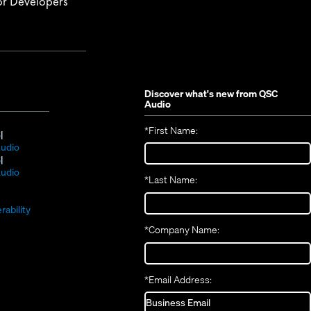
or Developers
Discover what's new from
QSC
Audio
*
First Name:
(Opens
S
in
(Opens
udio
new
(Opens
in
S
window)
in
new
(Opens
udio
*
Last Name:
(Opens
new
window)
in
(Opens
in
window)
new
in
new
window)
rability
new
window)
*
Company Name:
window)
*
Email Address: