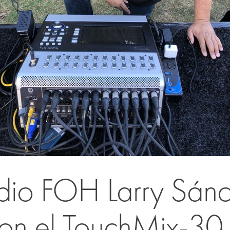
udio FOH Larry Sán
on el TouchMix-30