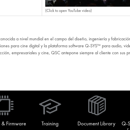
(Click to open YouTube video)
ocida a nivel mundial en el campo del diseño, ingeniería y fabricació
ones para cine digital y la plataforma software Q-SYS™ para audio, video
ucción, empresariales y cine, QSC antepone siempre al cliente con sus pr
(Opens
in
new
window)
 & Firmware
Training
Document Library
Q-S