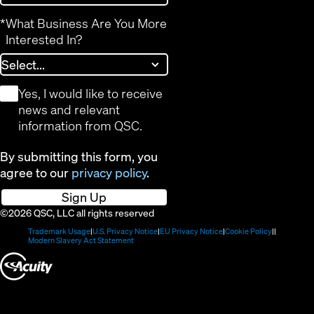
*
What Business Are You More
Interested In?
*
Yes, I would like to receive
news and relevant
information from QSC.
By submitting this form, you
agree to our
privacy policy
.
Sign Up
©2026 QSC, LLC all rights reserved
(Opens
(Opens
(Opens
(Opens
Trademark Usage
U.S. Privacy Notice
EU Privacy Notice
Cookie Policy
in
(Opens
in
in
in
Modern Slavery Act Statement
new
in
new
new
new
(Opens
window)
new
window)
window)
window)
window)
in
new
window)