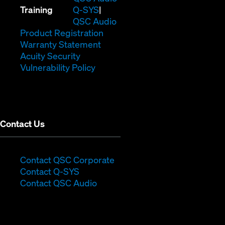
(Opens
new
in
Training
Q-SYS
in
window)
(Opens
new
QSC Audio
new
(Opens
in
window)
Product Registration
window)
(Opens
in
new
Warranty Statement
in
new
window)
Acuity Security
(Opens
new
window)
Vulnerability Policy
in
window)
new
window)
Contact Us
(Opens
Contact QSC Corporate
(Opens
in
Contact Q-SYS
in
new
Contact QSC Audio
new
window)
window)