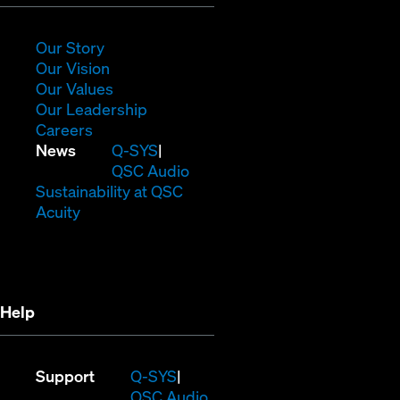
in
new
window)
(Opens
Our Story
in
(Opens
Our Vision
new
in
(Opens
Our Values
window)
new
in
(Opens
Our Leadership
(Opens
window)
new
in
Careers
in
window)
new
(Opens
News
Q-SYS
new
window)
in
QSC Audio
window)
new
(Opens
Sustainability at QSC
(Opens
window)
in
Acuity
in
new
new
window)
window)
Help
(Opens
Support
Q-SYS
in
(Opens
QSC Audio